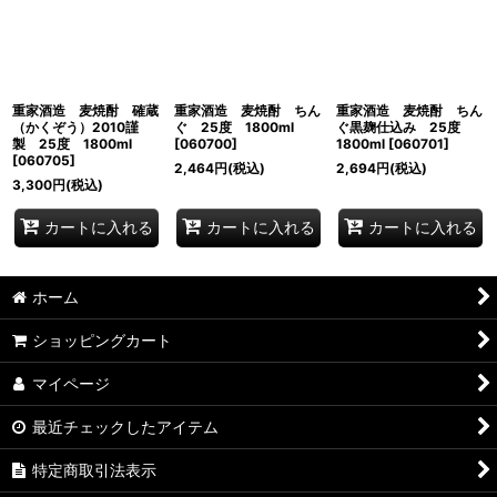
並び順
:
絞り込む
重家酒造 麦焼酎 確蔵
重家酒造 麦焼酎 ちん
重家酒造 麦焼酎 ちん
（かくぞう）2010謹
ぐ 25度 1800ml
ぐ黒麹仕込み 25度
製 25度 1800ml
[
060700
]
1800ml
[
060701
]
[
060705
]
2,464
円
(税込)
2,694
円
(税込)
3,300
円
(税込)
カートに入れる
カートに入れる
カートに入れる
ホーム
ショッピングカート
マイページ
最近チェックしたアイテム
特定商取引法表示