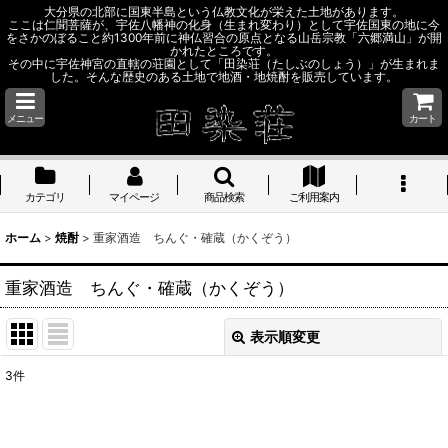
大分県の北部に国東半島という仏教文化が栄えた土地があります。
ここは仁聞菩薩が、宇佐八幡神の化身（生まれ変わり）として宇佐国東の地に今
をさかのぼること約1300年前に神仏習合の原点となる山岳宗教「六郷満山」が開
かれたところです。
その中に宇佐神宮の直轄の荘園として「田染荘（たしぶのしょう）」が生まれま
した。そんな歴史のある土地で地酒・地焼酎を販売しています。
メニュー
カート
カテゴリ
マイページ
商品検索
ご利用案内
ホーム
>
焼酎
>
重家酒造 ちんぐ・確蔵（かくぞう）
重家酒造 ちんぐ・確蔵（かくぞう）
表示順変更
閉じる
3
件
表示数
: