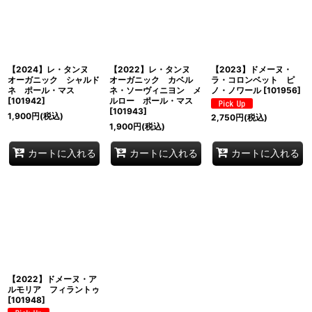
並び順
:
絞り込む
【2024】レ・タンヌ
【2022】レ・タンヌ
【2023】ドメーヌ・
オーガニック シャルド
オーガニック カベル
ラ・コロンベット ピ
ネ ポール・マス
ネ・ソーヴィニヨン メ
ノ・ノワール
[
101956
]
[
101942
]
ルロー ポール・マス
[
101943
]
1,900
円
(税込)
2,750
円
(税込)
1,900
円
(税込)
カートに入れる
カートに入れる
カートに入れる
【2022】ドメーヌ・ア
ルモリア フィラントゥ
[
101948
]