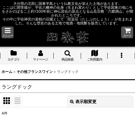
大分県の北部に国東半島という仏教文化が栄えた土地があります。
ここは仁聞菩薩が、宇佐八幡神の化身（生まれ変わり）として宇佐国東の地に今
をさかのぼること約1300年前に神仏習合の原点となる山岳宗教「六郷満山」が開
かれたところです。
その中に宇佐神宮の直轄の荘園として「田染荘（たしぶのしょう）」が生まれま
した。そんな歴史のある土地で地酒・地焼酎を販売しています。
メニュー
カート
カテゴリ
マイページ
商品検索
ご利用案内
ホーム
>
その他フランスワイン
>
ラングドック
ラングドック
表示順変更
閉じる
4
件
表示数
: