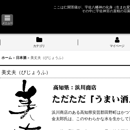
ここは仁聞菩薩が、宇佐八幡神の化身（生まれ変
その中に宇佐神宮の直轄の荘
メニュー
カテゴリ
マイページ
ホーム
>
日本酒
>
美丈夫（びじょうふ）
美丈夫（びじょうふ）
浜川商店のある高知県安芸郡田野町はかつ
金太郎氏は、このやわらかな水を生かして