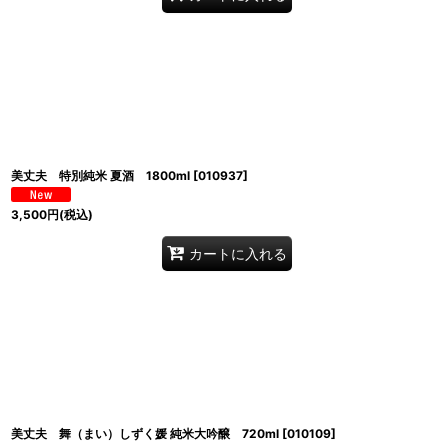
美丈夫 特別純米 夏酒 1800ml
[
010937
]
3,500
円
(税込)
カートに入れる
美丈夫 舞（まい）しずく媛 純米大吟醸 720ml
[
010109
]