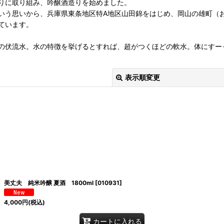
りに取り組み、吟醸酒造りを始めました。
いう思いから、兵庫県東条地区特A地区山田錦をはじめ、岡山の雄町（
ています。
の伏流水。水の特徴を挙げるとすれば、超がつくほどの軟水。体にすー
表示順変更
絞り込む
美丈夫 純米吟醸 夏酒 1800ml
[
010931
]
4,000
円
(税込)
カートに入れる