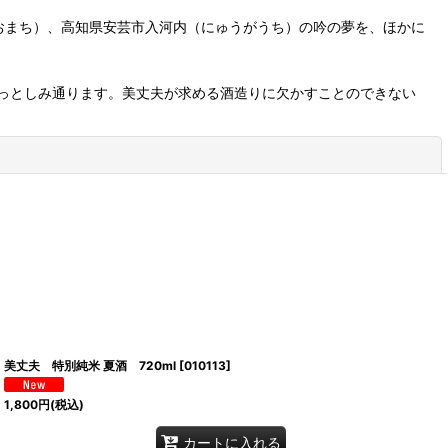
おまち）、高知県安芸市入河内（にゅうがうち）の吟の夢を、ほかに
っとしみ通ります。美丈夫が求める酒造りに欠かすことのできない
閉じる
美丈夫 特別純米 夏酒 720ml
[
010113
]
1,800
円
(税込)
カートに入れる