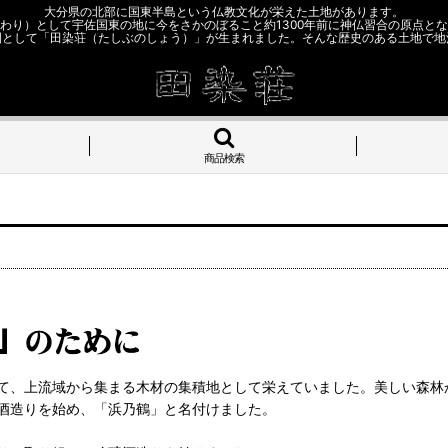
大分県の北部に国東半島という仏教文化が栄えた土地があります。
わり）として宇佐国東の地に今をさかのぼること約1300年前に神仏習合の原点と
園として「田染荘（たしぶのしょう）」が生まれました。そんな歴史のある土地で地
商品検索
て、上流域から集まる木材の集積地として栄えていました。美しい森林か
酒造りを始め、「浜乃鶴」と名付けました。