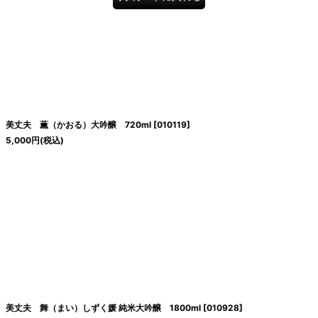
美丈夫 薫（かおる）大吟醸 720ml
[
010119
]
5,000
円
(税込)
美丈夫 舞（まい）しずく媛 純米大吟醸 1800ml
[
010928
]