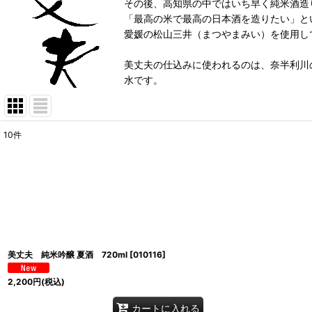
その後、高知県の中ではいち早く純米酒造
「最高の米で最高の日本酒を造りたい」と
愛媛の松山三井（まつやまみい）を使用し
美丈夫の仕込みに使われるのは、奈半利川
水です。
10
件
表示数
:
並び順
:
美丈夫 純米吟醸 夏酒 720ml
[
010116
]
2,200
円
(税込)
カートに入れる