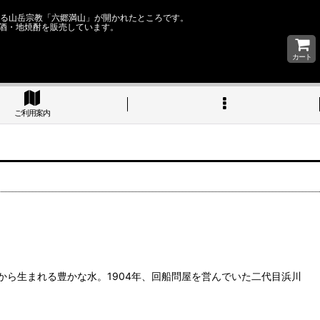
なる山岳宗教「六郷満山」が開かれたところです。
酒・地焼酎を販売しています。
カート
ご利用案内
ら生まれる豊かな水。1904年、回船問屋を営んでいた二代目浜川