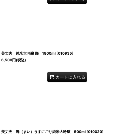
美丈夫 純米大吟醸 鄙 1800ml
[
010935
]
6,500
円
(税込)
カートに入れる
美丈夫 舞（まい）うすにごり純米大吟醸 500ml
[
010020
]