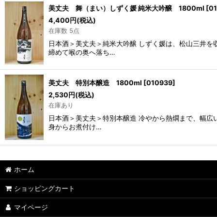
美丈夫 舞（まい）しずく媛 純米大吟醸 1800ml
[
0
4,400
円
(税込)
在庫数 5点
日本酒＞美丈夫＞純米大吟醸 しずく媛は、松山三井を
締めて喉の奥へ落ち…
美丈夫 特別本醸造 1800ml
[
010939
]
2,530
円
(税込)
在庫あり
日本酒＞美丈夫＞特別本醸造 冷やから熱燗まで、幅広
身からお煮付け…
ホーム
ショッピングカート
マイページ