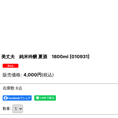
美丈夫 純米吟醸 夏酒 1800ml
[
010931
]
販売価格
:
4,000
円
(税込)
在庫数 8点
Facebookでシェア
数量
: