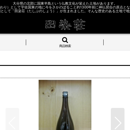
大分県の北部に国東半島という仏教文化が栄えた土地があります。
わり）として宇佐国東の地に今をさかのぼること約1300年前に神仏習合の原点と
園として「田染荘（たしぶのしょう）」が生まれました。そんな歴史のある土地で地
商品検索