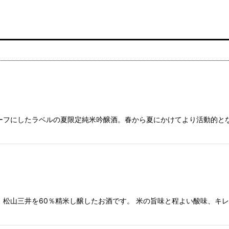
ーフにしたラベルの夏限定純米吟醸酒。春から夏にかけてより活動的と
。松山三井を60％精米し醸したお酒です。 米の旨味と程よい酸味、キ