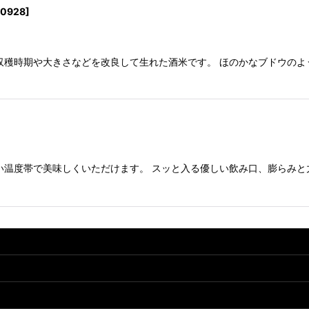
10928
]
収穫時期や大きさなどを改良して生れた酒米です。 ほのかなブドウの
い温度帯で美味しくいただけます。 スッと入る優しい飲み口、膨らみと