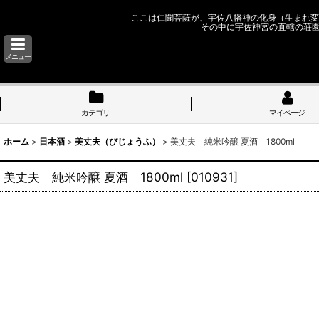
ここは仁聞菩薩が、宇佐八幡神の化身（生まれ変
その中に宇佐神宮の直轄の荘
メニュー
カテゴリ
マイページ
ホーム
>
日本酒
>
美丈夫（びじょうふ）
>
美丈夫 純米吟醸 夏酒 1800ml
美丈夫 純米吟醸 夏酒 1800ml
[
010931
]