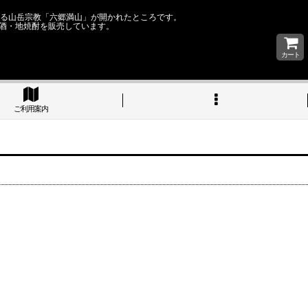
なる山岳宗教「六郷満山」が開かれたところです。
酒・地焼酎を販売しています。
カート
ご利用案内