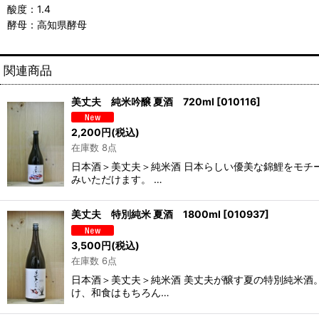
酸度：1.4
酵母：高知県酵母
関連商品
美丈夫 純米吟醸 夏酒 720ml
[
010116
]
2,200
円
(税込)
在庫数 8点
日本酒＞美丈夫＞純米酒 日本らしい優美な錦鯉をモチ
みいただけます。 …
美丈夫 特別純米 夏酒 1800ml
[
010937
]
3,500
円
(税込)
在庫数 6点
日本酒＞美丈夫＞純米酒 美丈夫が醸す夏の特別純米酒
け、和食はもちろん…