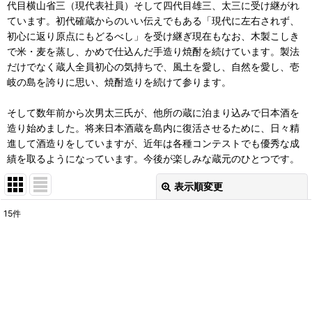
代目横山省三（現代表社員）そして四代目雄三、太三に受け継がれ
ています。初代確蔵からのいい伝えでもある「現代に左右されず、
初心に返り原点にもどるべし」を受け継ぎ現在もなお、木製こしき
で米・麦を蒸し、かめで仕込んだ手造り焼酎を続けています。製法
だけでなく蔵人全員初心の気持ちで、風土を愛し、自然を愛し、壱
岐の島を誇りに思い、焼酎造りを続けて参ります。
そして数年前から次男太三氏が、他所の蔵に泊まり込みで日本酒を
造り始めました。将来日本酒蔵を島内に復活させるために、日々精
進して酒造りをしていますが、近年は各種コンテストでも優秀な成
績を取るようになっています。今後が楽しみな蔵元のひとつです。
表示順変更
閉じる
15
件
表示数
:
並び順
:
絞り込む