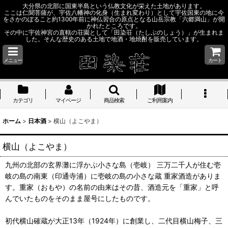
大分県の北部に国東半島という仏教文化が栄えた土地があります。
ここは仁聞菩薩が、宇佐八幡神の化身（生まれ変わり）として宇佐国東の地に今
をさかのぼること約1300年前に神仏習合の原点となる山岳宗教「六郷満山」が開
かれたところです。
その中に宇佐神宮の直轄の荘園として「田染荘（たしぶのしょう）」が生まれま
した。そんな歴史のある土地で地酒・地焼酎を販売しています。
メニュー
カート
カテゴリ
マイページ
商品検索
ご利用案内
ホーム
>
日本酒
>
横山（よこやま）
横山（よこやま）
九州の北部の玄界灘に浮かぶ小さな島（壱岐） 三万二千人が住む壱
岐の島の南東（印通寺浦）に壱岐の島の小さな蔵 重家酒造がありま
す。重家（おもや）の名前の由来はその昔、酒造元を「重家」と呼
んでいたものをそのまま屋号にしたものです。
初代横山確蔵が大正13年（1924年）に創業し、二代目横山梅子、三