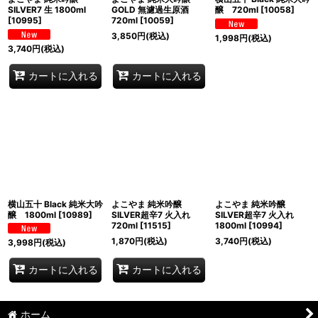
SILVER7 生 1800ml
GOLD 無濾過生原酒
醸 720ml
[
10058
]
[
10995
]
720ml
[
10059
]
3,850
円
(税込)
1,998
円
(税込)
3,740
円
(税込)
カートに入れる
カートに入れる
横山五十 Black 純米大吟
よこやま 純米吟醸
よこやま 純米吟醸
醸 1800ml
[
10989
]
SILVER超辛7 火入れ
SILVER超辛7 火入れ
720ml
[
11515
]
1800ml
[
10994
]
1,870
円
(税込)
3,740
円
(税込)
3,998
円
(税込)
カートに入れる
カートに入れる
ホーム