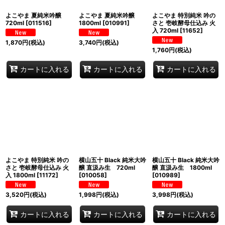
よこやま 夏純米吟醸
よこやま 夏純米吟醸
よこやま 特別純米 吟の
720ml
[
011516
]
1800ml
[
010991
]
さと 壱岐酵母仕込み 火
入 720ml
[
11652
]
1,870
円
(税込)
3,740
円
(税込)
1,760
円
(税込)
カートに入れる
カートに入れる
カートに入れる
よこやま 特別純米 吟の
横山五十 Black 純米大吟
横山五十 Black 純米大吟
さと 壱岐酵母仕込み 火
醸 直汲み生 720ml
醸 直汲み生 1800ml
入 1800ml
[
11172
]
[
010058
]
[
010989
]
3,520
円
(税込)
1,998
円
(税込)
3,998
円
(税込)
カートに入れる
カートに入れる
カートに入れる