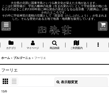
大分県の北部に国東半島という仏教文化が栄えた土地があります。
ここは仁聞菩薩が、宇佐八幡神の化身（生まれ変わり）として宇佐国東の地に今
をさかのぼること約1300年前に神仏習合の原点となる山岳宗教「六郷満山」が開
かれたところです。
その中に宇佐神宮の直轄の荘園として「田染荘（たしぶのしょう）」が生まれま
した。そんな歴史のある土地で地酒・地焼酎を販売しています。
メニュー
カート
カテゴリ
マイページ
商品検索
ご利用案内
ホーム
>
ブルゴーニュ
>
フーリエ
フーリエ
表示順変更
閉じる
15
件
表示数
: