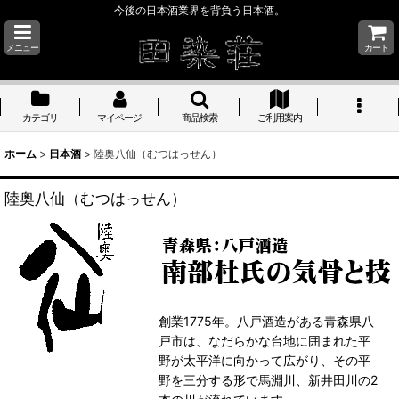
今後の日本酒業界を背負う日本酒。
メニュー
カート
カテゴリ
マイページ
商品検索
ご利用案内
ホーム
>
日本酒
>
陸奥八仙（むつはっせん）
陸奥八仙（むつはっせん）
創業1775年。八戸酒造がある青森県八
戸市は、なだらかな台地に囲まれた平
野が太平洋に向かって広がり、その平
野を三分する形で馬淵川、新井田川の2