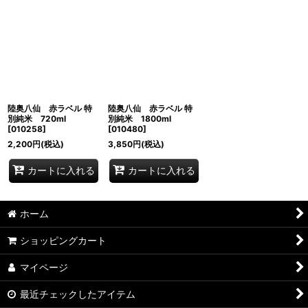
陸奥八仙 赤ラベル 特
陸奥八仙 赤ラベル 特
別純米 720ml
別純米 1800ml
[
010258
]
[
010480
]
2,200
円
(税込)
3,850
円
(税込)
カートに入れる
カートに入れる
ホーム
ショッピングカート
マイページ
最近チェックしたアイテム