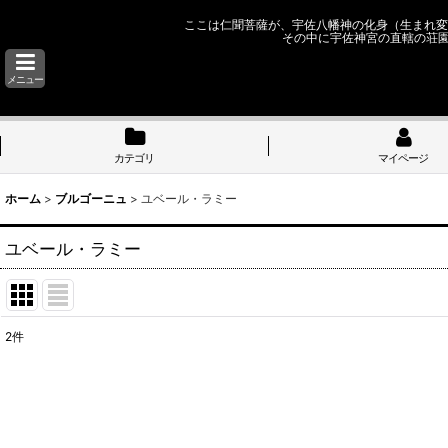
ここは仁聞菩薩が、宇佐八幡神の化身（生まれ変
その中に宇佐神宮の直轄の荘
メニュー
カテゴリ
マイページ
ホーム
>
ブルゴーニュ
>
ユベール・ラミー
ユベール・ラミー
2
件
表示数
:
並び順
: