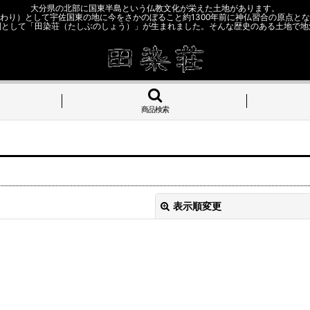
大分県の北部に国東半島という仏教文化が栄えた土地があります。
わり）として宇佐国東の地に今をさかのぼること約1300年前に神仏習合の原点と
園として「田染荘（たしぶのしょう）」が生まれました。そんな歴史のある土地で地
商品検索
表示順変更