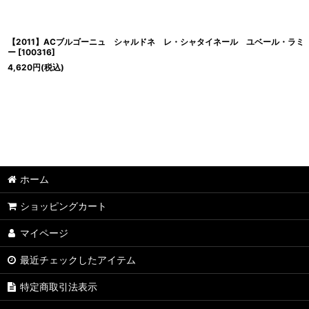
【2011】ACブルゴーニュ シャルドネ レ・シャタイネール ユベール・ラミ
ー
[
100316
]
4,620
円
(税込)
ホーム
ショッピングカート
マイページ
最近チェックしたアイテム
特定商取引法表示