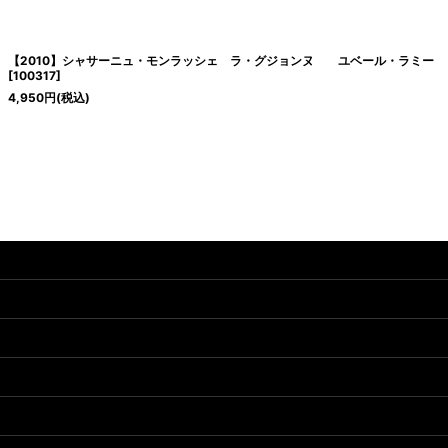
絞り込む
【2010】シャサーニュ・モンラッシェ ラ・グジョンヌ ユベール・ラミー
[
100317
]
4,950
円
(税込)