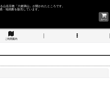
なる山岳宗教「六郷満山」が開かれたところです。
酒・地焼酎を販売しています。
カート
ご利用案内
閉じる