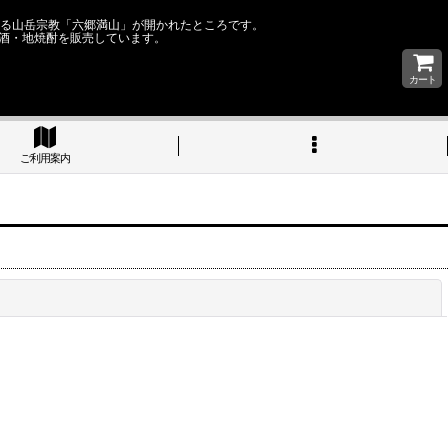
なる山岳宗教「六郷満山」が開かれたところです。
酒・地焼酎を販売しています。
カート
ご利用案内
閉じる