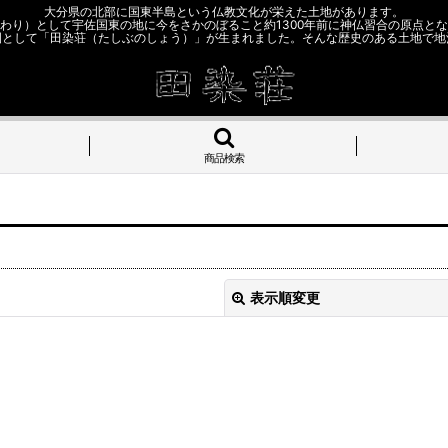
大分県の北部に国東半島という仏教文化が栄えた土地があります。
わり）として宇佐国東の地に今をさかのぼること約1300年前に神仏習合の原点と
園として「田染荘（たしぶのしょう）」が生まれました。そんな歴史のある土地で地
商品検索
表示順変更