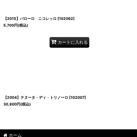
【2015】バローロ ニコレッロ
[
102062
]
5,700
円
(税込)
カートに入れる
【2004】テヌータ・ディ・トリノーロ
[
102007
]
30,800
円
(税込)
ホーム