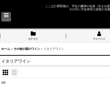
ここは仁聞菩薩が、宇佐八幡神の化身（生まれ変
その中に宇佐神宮の直轄の荘
メニュー
カテゴリ
マイページ
ホーム
>
その他の国のワイン
>
イタリアワイン
イタリアワイン
5
件
表示数
:
並び順
: