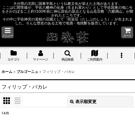
大分県の北部に国東半島という仏教文化が栄えた土地があります。
ここは仁聞菩薩が、宇佐八幡神の化身（生まれ変わり）として宇佐国東の地に今
をさかのぼること約1300年前に神仏習合の原点となる山岳宗教「六郷満山」が開
かれたところです。
その中に宇佐神宮の直轄の荘園として「田染荘（たしぶのしょう）」が生まれま
した。そんな歴史のある土地で地酒・地焼酎を販売しています。
メニュー
カート
カテゴリ
マイページ
商品検索
ご利用案内
ホーム
>
ブルゴーニュ
>
フィリップ・パカレ
フィリップ・パカレ
表示順変更
閉じる
14
件
表示数
: