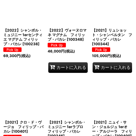
並び順
:
絞り込む
【2022】シャンボル・
【2022】ヴォーヌロマ
【2021】リュショッ
ミュジニー 1erセンティ
ネ マグナム フィリッ
ト・シャンベルタン フ
エ マグナム フィリッ
プ・パカレ
[
100348
]
ィリップ・パカレ
プ・パカレ
[
100238
]
[
100344
]
46,000
円
(税込)
69,300
円
(税込)
105,000
円
(税込)
カートに入れる
カートに入れる
【2021】クロ・ド・ヴ
【2021】シャンボル・
【2021】ニュイ・サ
ージョ フィリップ・パ
ミュジニー 1erラブロ
ン・ジョルジュ 1erオ
カレ
[
100401
]
フィリップ・パカレ
ー・アルジーラ フィリ
[
100346
]
ップ・パカレ
[
100400
]