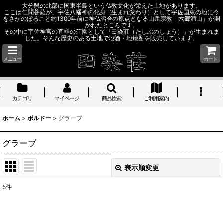
大分県の北部に国東半島という仏教文化が栄えた土地があります。
ここは仁聞菩薩が、宇佐八幡神の化身（生まれ変わり）として宇佐国東の地に今
をさかのぼること約1300年前に神仏習合の原点となる山岳宗教「六郷満山」が開
かれたところです。
その中に宇佐神宮の直轄の荘園として「田染荘（たしぶのしょう）」が生まれま
した。そんな歴史のある土地で地酒・地焼酎を販売しています。
メニュー
カート
カテゴリ
マイページ
商品検索
ご利用案内
ホーム
>
ボルドー
>
グラーブ
グラーブ
表示順変更
閉じる
5
件
表示数
: