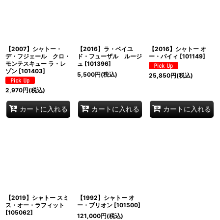
並び順
:
絞り込む
【2007】シャトー・
【2016】ラ・ベイユ
【2016】シャトー オ
デ・フジェール クロ・
ド・フューザル ルージ
ー・バイィ
[
101149
]
モンテスキュー ラ・レ
ュ
[
101396
]
ゾン
[
101403
]
5,500
円
(税込)
25,850
円
(税込)
2,970
円
(税込)
カートに入れる
カートに入れる
カートに入れる
【2019】シャトー スミ
【1992】シャトー オ
ス・オー・ラフィット
ー・ブリオン
[
101500
]
[
105062
]
121,000
円
(税込)