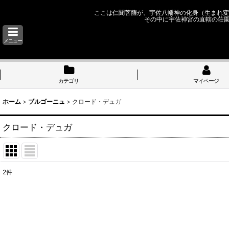
ここは仁聞菩薩が、宇佐八幡神の化身（生まれ変
その中に宇佐神宮の直轄の荘
メニュー
カテゴリ
マイページ
ホーム
>
ブルゴーニュ
>
クロード・デュガ
クロード・デュガ
2
件
表示数
:
並び順
: