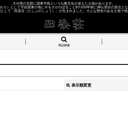
大分県の北部に国東半島という仏教文化が栄えた土地があります。
わり）として宇佐国東の地に今をさかのぼること約1300年前に神仏習合の原点と
園として「田染荘（たしぶのしょう）」が生まれました。そんな歴史のある土地で地
商品検索
表示順変更