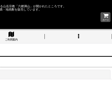
なる山岳宗教「六郷満山」が開かれたところです。
酒・地焼酎を販売しています。
カート
ご利用案内
閉じる