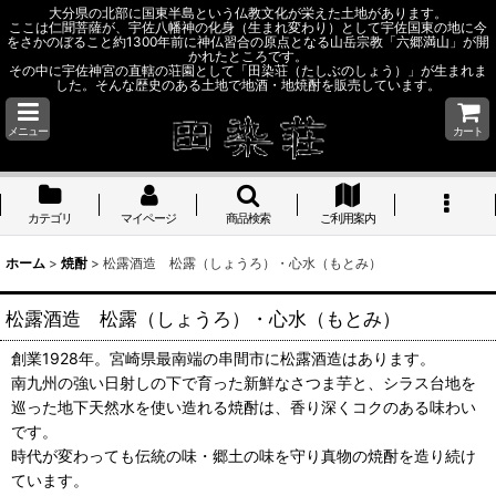
大分県の北部に国東半島という仏教文化が栄えた土地があります。
ここは仁聞菩薩が、宇佐八幡神の化身（生まれ変わり）として宇佐国東の地に今
をさかのぼること約1300年前に神仏習合の原点となる山岳宗教「六郷満山」が開
かれたところです。
その中に宇佐神宮の直轄の荘園として「田染荘（たしぶのしょう）」が生まれま
した。そんな歴史のある土地で地酒・地焼酎を販売しています。
メニュー
カート
カテゴリ
マイページ
商品検索
ご利用案内
ホーム
>
焼酎
>
松露酒造 松露（しょうろ）・心水（もとみ）
松露酒造 松露（しょうろ）・心水（もとみ）
創業1928年。宮崎県最南端の串間市に松露酒造はあります。
南九州の強い日射しの下で育った新鮮なさつま芋と、シラス台地を
巡った地下天然水を使い造れる焼酎は、香り深くコクのある味わい
です。
時代が変わっても伝統の味・郷土の味を守り真物の焼酎を造り続け
ています。