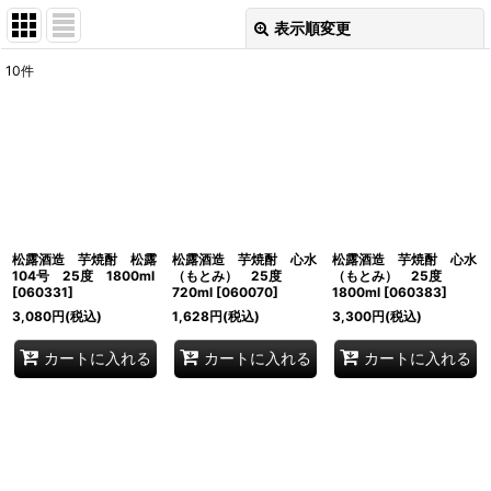
表示順変更
閉じる
10
件
表示数
:
並び順
:
絞り込む
松露酒造 芋焼酎 松露
松露酒造 芋焼酎 心水
松露酒造 芋焼酎 心水
104号 25度 1800ml
（もとみ） 25度
（もとみ） 25度
[
060331
]
720ml
[
060070
]
1800ml
[
060383
]
3,080
円
(税込)
1,628
円
(税込)
3,300
円
(税込)
カートに入れる
カートに入れる
カートに入れる