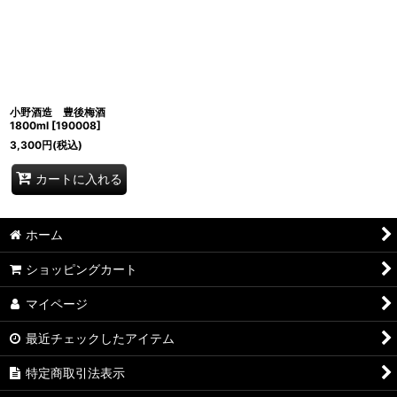
並び順
:
絞り込む
小野酒造 豊後梅酒
1800ml
[
190008
]
3,300
円
(税込)
カートに入れる
ホーム
ショッピングカート
マイページ
最近チェックしたアイテム
特定商取引法表示