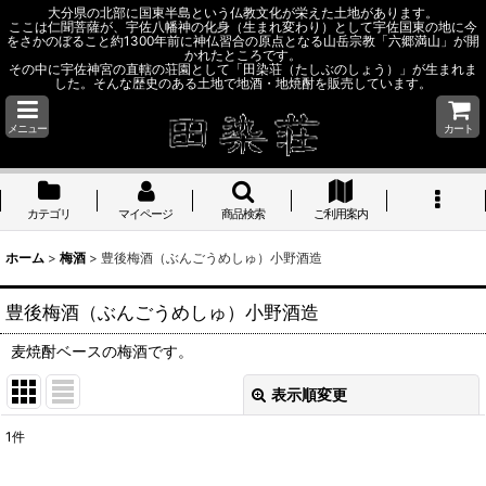
大分県の北部に国東半島という仏教文化が栄えた土地があります。
ここは仁聞菩薩が、宇佐八幡神の化身（生まれ変わり）として宇佐国東の地に今
をさかのぼること約1300年前に神仏習合の原点となる山岳宗教「六郷満山」が開
かれたところです。
その中に宇佐神宮の直轄の荘園として「田染荘（たしぶのしょう）」が生まれま
した。そんな歴史のある土地で地酒・地焼酎を販売しています。
メニュー
カート
カテゴリ
マイページ
商品検索
ご利用案内
ホーム
>
梅酒
>
豊後梅酒（ぶんごうめしゅ）小野酒造
豊後梅酒（ぶんごうめしゅ）小野酒造
麦焼酎ベースの梅酒です。
表示順変更
閉じる
1
件
表示数
: