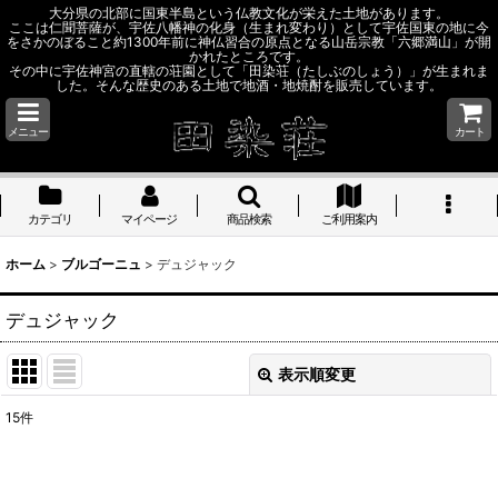
大分県の北部に国東半島という仏教文化が栄えた土地があります。
ここは仁聞菩薩が、宇佐八幡神の化身（生まれ変わり）として宇佐国東の地に今
をさかのぼること約1300年前に神仏習合の原点となる山岳宗教「六郷満山」が開
かれたところです。
その中に宇佐神宮の直轄の荘園として「田染荘（たしぶのしょう）」が生まれま
した。そんな歴史のある土地で地酒・地焼酎を販売しています。
メニュー
カート
カテゴリ
マイページ
商品検索
ご利用案内
ホーム
>
ブルゴーニュ
>
デュジャック
デュジャック
表示順変更
閉じる
15
件
表示数
: