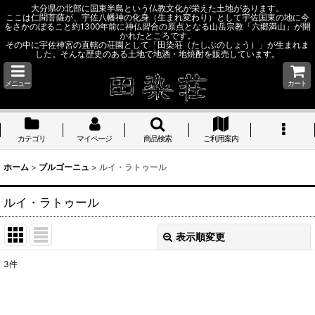
大分県の北部に国東半島という仏教文化が栄えた土地があります。
ここは仁聞菩薩が、宇佐八幡神の化身（生まれ変わり）として宇佐国東の地に今
をさかのぼること約1300年前に神仏習合の原点となる山岳宗教「六郷満山」が開
かれたところです。
その中に宇佐神宮の直轄の荘園として「田染荘（たしぶのしょう）」が生まれま
した。そんな歴史のある土地で地酒・地焼酎を販売しています。
メニュー
カート
カテゴリ
マイページ
商品検索
ご利用案内
ホーム
>
ブルゴーニュ
>
ルイ・ラトゥール
ルイ・ラトゥール
表示順変更
閉じる
3
件
表示数
: