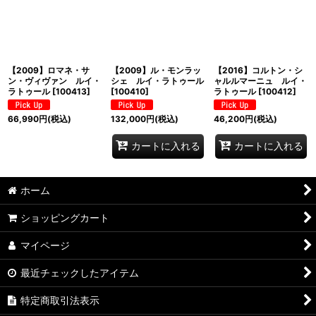
並び順
:
絞り込む
【2009】ロマネ・サ
【2009】ル・モンラッ
【2016】コルトン・シ
ン・ヴィヴァン ルイ・
シェ ルイ・ラトゥール
ャルルマーニュ ルイ・
ラトゥール
[
100413
]
[
100410
]
ラトゥール
[
100412
]
66,990
円
(税込)
132,000
円
(税込)
46,200
円
(税込)
カートに入れる
カートに入れる
ホーム
ショッピングカート
マイページ
最近チェックしたアイテム
特定商取引法表示