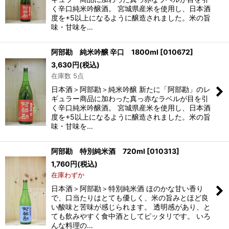
く辛口純米吟醸酒。 宮城県産米を使用し、日本酒
度を+5以上になるように醸造されました。米の旨
味・甘味を…
阿部勘 純米吟醸 辛口 1800ml
[
010672
]
3,630
円
(税込)
在庫数 5点
日本酒＞阿部勘＞純米吟醸 新たに「阿部勘」のレ
ギュラー商品に加わった真っ赤なラベルが目を引
く辛口純米吟醸酒。 宮城県産米を使用し、日本酒
度を+5以上になるように醸造されました。米の旨
味・甘味を…
阿部勘 特別純米酒 720ml
[
010313
]
1,760
円
(税込)
在庫わずか
日本酒＞阿部勘＞特別純米酒 ほのかな甘い香り
で、口当たりはとても優しく、米の旨みとほど良
い酸味と苦味が感じられます。 透明感があり、と
ても飲みやすく食中酒としてピッタリです。 いろ
んな料理の…