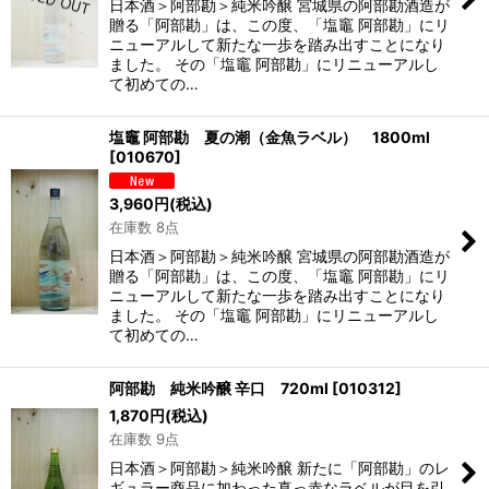
日本酒＞阿部勘＞純米吟醸 宮城県の阿部勘酒造が
贈る「阿部勘」は、この度、「塩竈 阿部勘」にリ
ニューアルして新たな一歩を踏み出すことになり
ました。 その「塩竈 阿部勘」にリニューアルし
て初めての…
塩竈 阿部勘 夏の潮（金魚ラベル） 1800ml
[
010670
]
3,960
円
(税込)
在庫数 8点
日本酒＞阿部勘＞純米吟醸 宮城県の阿部勘酒造が
贈る「阿部勘」は、この度、「塩竈 阿部勘」にリ
ニューアルして新たな一歩を踏み出すことになり
ました。 その「塩竈 阿部勘」にリニューアルし
て初めての…
阿部勘 純米吟醸 辛口 720ml
[
010312
]
1,870
円
(税込)
在庫数 9点
日本酒＞阿部勘＞純米吟醸 新たに「阿部勘」のレ
ギュラー商品に加わった真っ赤なラベルが目を引