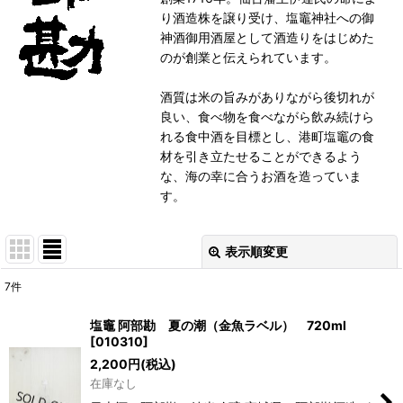
り酒造株を譲り受け、塩竈神社への御
神酒御用酒屋として酒造りをはじめた
のが創業と伝えられています。
酒質は米の旨みがありながら後切れが
良い、食べ物を食べながら飲み続けら
れる食中酒を目標とし、港町塩竈の食
材を引き立たせることができるよう
な、海の幸に合うお酒を造っていま
す。
表示順変更
閉じる
7
件
表示数
:
塩竈 阿部勘 夏の潮（金魚ラベル） 720ml
[
010310
]
並び順
:
2,200
円
(税込)
在庫なし
絞り込む