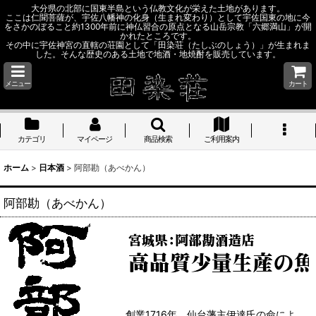
大分県の北部に国東半島という仏教文化が栄えた土地があります。
ここは仁聞菩薩が、宇佐八幡神の化身（生まれ変わり）として宇佐国東の地に今
をさかのぼること約1300年前に神仏習合の原点となる山岳宗教「六郷満山」が開
かれたところです。
その中に宇佐神宮の直轄の荘園として「田染荘（たしぶのしょう）」が生まれま
した。そんな歴史のある土地で地酒・地焼酎を販売しています。
メニュー
カート
カテゴリ
マイページ
商品検索
ご利用案内
ホーム
>
日本酒
>
阿部勘（あべかん）
阿部勘（あべかん）
創業1716年。仙台藩主伊達氏の命によ