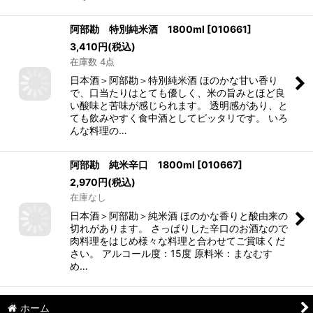
阿部勘 特別純米酒 1800ml
[
010661
]
3,410
円
(税込)
在庫数 4点
日本酒＞阿部勘＞特別純米酒 ほのかな甘い香り
で、口当たりはとても優しく、米の旨みとほど良
い酸味と苦味が感じられます。 透明感があり、と
ても飲みやすく食中酒としてピッタリです。 いろ
んな料理の…
阿部勘 純米辛口 1800ml
[
010667
]
2,970
円
(税込)
在庫なし
日本酒＞阿部勘＞純米酒 ほのかな香りと酸由来の
切れがあります。 さっぱりした辛口のお酒なので
肉料理をはじめ様々な料理と合わせてご賞味くだ
さい。 アルコール度：15度 原料米：まなむす
め…
ホーム