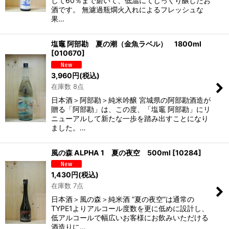
して60％まで磨いて、低温にてじっくり醸したお
酒です。 無濾過瓶燗火入れによるフレッシュな
果…
塩竈 阿部勘 夏の潮（金魚ラベル） 1800ml
[
010670
]
3,960
円
(税込)
在庫数 8点
日本酒＞阿部勘＞純米吟醸 宮城県の阿部勘酒造が
贈る「阿部勘」は、この度、「塩竈 阿部勘」にリ
ニューアルして新たな一歩を踏み出すことになり
ました。…
風の森 ALPHA 1 夏の夜空 500ml
[
10284
]
1,430
円
(税込)
在庫数 7点
日本酒＞風の森＞純米酒 ”夏の夜空”は通常の
TYPE1よりアルコール度数を更に低めに設計し、
低アルコールで幅広いお客様にお飲みいただける
酒造りに…