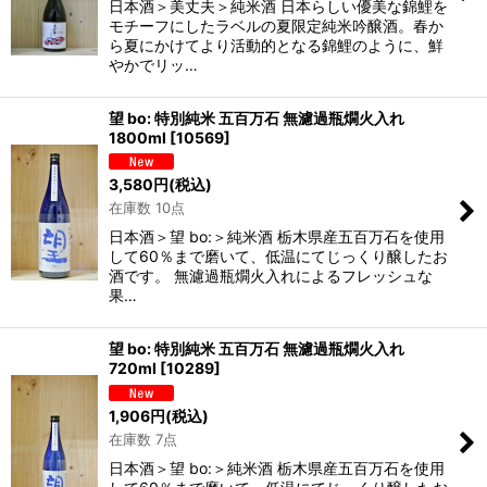
日本酒＞美丈夫＞純米酒 日本らしい優美な錦鯉を
モチーフにしたラベルの夏限定純米吟醸酒。春か
ら夏にかけてより活動的となる錦鯉のように、鮮
やかでリッ…
望 bo: 特別純米 五百万石 無濾過瓶燗火入れ
1800ml
[
10569
]
3,580
円
(税込)
在庫数 10点
日本酒＞望 bo:＞純米酒 栃木県産五百万石を使用
して60％まで磨いて、低温にてじっくり醸したお
酒です。 無濾過瓶燗火入れによるフレッシュな
果…
望 bo: 特別純米 五百万石 無濾過瓶燗火入れ
720ml
[
10289
]
1,906
円
(税込)
在庫数 7点
日本酒＞望 bo:＞純米酒 栃木県産五百万石を使用