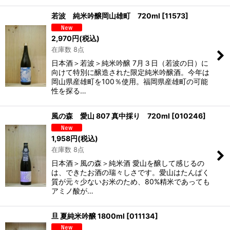
若波 純米吟醸岡山雄町 720ml
[
11573
]
2,970
円
(税込)
在庫数 8点
日本酒＞若波＞純米吟醸 7月３日（若波の日）に
向けて特別に醸造された限定純米吟醸酒。今年は
岡山県産雄町を100％使用。福岡県産雄町の可能
性を探る…
風の森 愛山 807 真中採り 720ml
[
010246
]
1,958
円
(税込)
在庫数 8点
日本酒＞風の森＞純米酒 愛山を醸して感じるの
は、できたお酒の瑞々しさです。愛山はたんぱく
質が元々少ないお米のため、80%精米であっても
アミノ酸が…
旦 夏純米吟醸 1800ml
[
011134
]