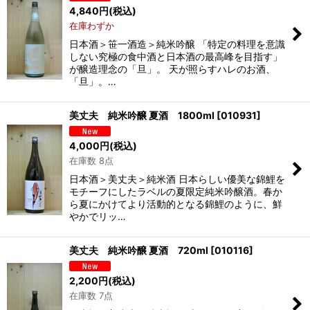
4,840
円
(税込)
在庫わずか
日本酒＞笹一酒造＞純米吟醸 「特定の料理を意識
しない究極の食中酒と日本酒の最高峰を目指す」
が醸造理念の「旦」。 天が照らすハレのお酒、
「旦」。…
美丈夫 純米吟醸 夏酒 1800ml
[
010931
]
4,000
円
(税込)
在庫数 8点
日本酒＞美丈夫＞純米酒 日本らしい優美な錦鯉を
モチーフにしたラベルの夏限定純米吟醸酒。春か
ら夏にかけてより活動的となる錦鯉のように、鮮
やかでリッ…
美丈夫 純米吟醸 夏酒 720ml
[
010116
]
2,200
円
(税込)
在庫数 7点