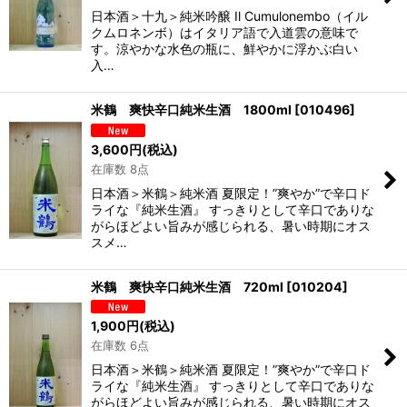
日本酒＞十九＞純米吟醸 Il Cumulonembo（イル
クムロネンボ）はイタリア語で入道雲の意味で
す。涼やかな水色の瓶に、鮮やかに浮かぶ白い
入…
米鶴 爽快辛口純米生酒 1800ml
[
010496
]
3,600
円
(税込)
在庫数 8点
日本酒＞米鶴＞純米酒 夏限定！”爽やか”で辛口ド
ライな『純米生酒』 すっきりとして辛口でありな
がらほどよい旨みが感じられる、暑い時期にオス
スメ…
米鶴 爽快辛口純米生酒 720ml
[
010204
]
1,900
円
(税込)
在庫数 6点
日本酒＞米鶴＞純米酒 夏限定！”爽やか”で辛口ド
ライな『純米生酒』 すっきりとして辛口でありな
がらほどよい旨みが感じられる、暑い時期にオス