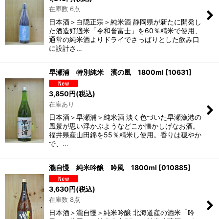
在庫数 6点
日本酒＞白隠正宗＞純米酒 静岡県が新たに開発し
た酒造好適米「令和誉富士」を60％精米で使用、
通常の純米酒よりドライでさっぱりとした飲み口
に設計さ…
早瀬浦 特別純米 濱の風 1800ml
[
10631
]
3,850
円
(税込)
在庫あり
日本酒＞早瀬浦＞純米酒 淡く色づいた早瀬漁港の
風景が思い浮かぶようなどこか懐かしげなお酒。
福井県産山田錦を55％精米し使用。香りは穏やか
で、…
瀧自慢 純米吟醸 吟風 1800ml
[
010885
]
3,630
円
(税込)
在庫数 8点
日本酒＞瀧自慢＞純米吟醸 北海道産の酒米「吟