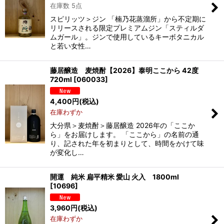
在庫数 5点
スピリッツ＞ジン 「楠乃花蒸溜所」から不定期に
リリースされる限定プレミアムジン「スティルダ
ムガール」。ジンで使用しているキーボタニカル
と若い女性…
藤居醸造 麦焼酎【2026】泰明ここから 42度
720ml
[
060033
]
4,400
円
(税込)
在庫わずか
大分県＞麦焼酎＞藤居醸造 2026年の「ここか
ら」をお届けします。 「ここから」の名前の通
り、記された年を初まりとして、時間をかけて味
が変化し…
開運 純米 扁平精米 愛山 火入 1800ml
[
10696
]
3,960
円
(税込)
在庫わずか