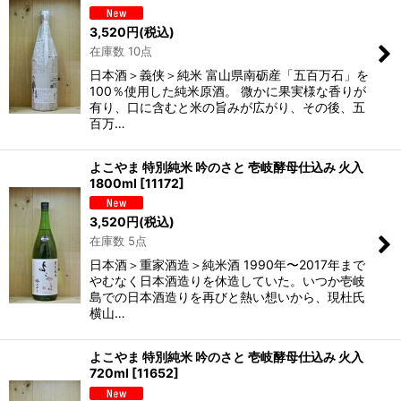
3,520
円
(税込)
在庫数 10点
日本酒＞義侠＞純米 富山県南砺産「五百万石」を
100％使用した純米原酒。 微かに果実様な香りが
有り、口に含むと米の旨みが広がり、その後、五
百万…
よこやま 特別純米 吟のさと 壱岐酵母仕込み 火入
1800ml
[
11172
]
3,520
円
(税込)
在庫数 5点
日本酒＞重家酒造＞純米酒 1990年〜2017年まで
やむなく日本酒造りを休造していた。いつか壱岐
島での日本酒造りを再びと熱い想いから、現杜氏
横山…
よこやま 特別純米 吟のさと 壱岐酵母仕込み 火入
720ml
[
11652
]