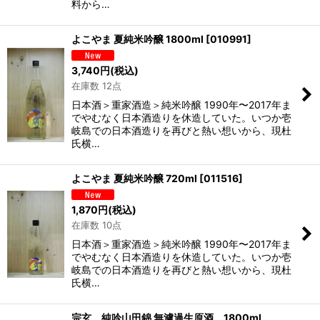
料から…
よこやま 夏純米吟醸 1800ml
[
010991
]
3,740
円
(税込)
在庫数 12点
日本酒＞重家酒造＞純米吟醸 1990年〜2017年ま
でやむなく日本酒造りを休造していた。いつか壱
岐島での日本酒造りを再びと熱い想いから、現杜
氏横…
よこやま 夏純米吟醸 720ml
[
011516
]
1,870
円
(税込)
在庫数 10点
日本酒＞重家酒造＞純米吟醸 1990年〜2017年ま
でやむなく日本酒造りを休造していた。いつか壱
岐島での日本酒造りを再びと熱い想いから、現杜
氏横…
宗玄 純吟山田錦 無濾過生原酒 1800ml