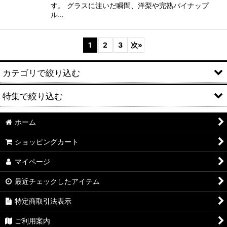
す。 グラスに注いだ瞬間、洋梨や完熟パイナップ
ル…
1
2
3
次
»
カテゴリで絞り込む
特集で絞り込む
厳撰飲み比べセット
兼八（かねはち）セット商品
ホーム
麦焼酎
ショッピングカート
兼八（かねはち）ギフトセット
米焼酎
マイページ
焼酎
芋焼酎
最近チェックしたアイテム
日本酒
黒糖焼酎
特定商取引法表示
氷温熟成日本酒
リキュール類
ご利用案内