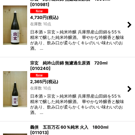
[
010981
]
4,730
円
(税込)
在庫数 10点
日本酒＞宗玄＞純米吟醸 兵庫県産山田錦を55％
精米で醸した純米吟醸酒。 華やかな吟醸香と酸味
があり、飲み口が柔らかくキレのいい味わいのお
酒。 …
宗玄 純吟山田錦 無濾過生原酒 720ml
[
010240
]
2,365
円
(税込)
在庫数 10点
日本酒＞宗玄＞純米吟醸 兵庫県産山田錦を55％
精米で醸した純米吟醸酒。 華やかな吟醸香と酸味
があり、飲み口が柔らかくキレのいい味わいのお
酒。 …
義侠 五百万石 60％純米 火入 1800ml
[
011013
]