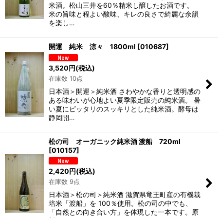
米酒。松山三井を60％精米し醸したお酒です。
米の旨味と程よい酸味、キレの良さで綺麗な余韻
を楽し…
開運 純米 涼々 1800ml
[
010687
]
3,520
円
(税込)
在庫数 10点
日本酒＞開運＞純米酒 さわやかな香りと透明感の
ある味わいが心地よい夏季限定販売の純米酒。 暑
い夏にピッタリのスッキリとした純米酒。酵母は
静岡開…
松の司 オーガニック純米酒 渡船 720ml
[
010157
]
2,420
円
(税込)
在庫数 9点
日本酒＞松の司＞純米酒 滋賀県竜王町産の有機栽
培米「渡船」を 100％使用。松の司の中でも、
「自然との向き合い方」を体現した一本です。原