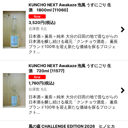
KUNCHO NEXT Awakaze 泡風 うすにごり 生
酒 1800ml
[
11060
]
3,520
円
(税込)
在庫数 8点
日本酒＞薫長＞純米 大分の日田の地で昔ながらの
日本酒を醸し続ける蔵元「クンチョウ酒造」 薫長
ブランド100年を迎え新たな価値を探るプロジェ
クト…
KUNCHO NEXT Awakaze 泡風 うすにごり 生
酒 720ml
[
11577
]
1,760
円
(税込)
在庫数 8点
日本酒＞薫長＞純米 大分の日田の地で昔ながらの
日本酒を醸し続ける蔵元「クンチョウ酒造」 薫長
ブランド100年を迎え新たな価値を探るプロジェ
クト…
風の森 CHALLENGE EDITION 2026 ヒノヒカ