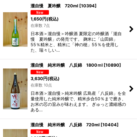
瀧自慢 夏吟醸 720ml
[
10394
]
1,650
円
(税込)
在庫数 7点
日本酒＞瀧自慢＞吟醸酒 夏限定の吟醸酒「瀧自
慢 夏吟醸」の発売です。 麹米に「山田錦」
55％精米と、精米に「神の穂」55％を使用し
た、瑞々しい…
瀧自慢 純米吟醸 八反錦 1800ｍl
[
10890
]
3,630
円
(税込)
在庫数 10点
日本酒＞瀧自慢＞純米吟醸 広島産「八反錦」を全
量使用した純米吟醸で、精米歩合50％まで磨き、
お米の芯の旨みが味わえます。 ぎゅっと濃縮感の
ある…
瀧自慢 純米吟醸 八反錦 720ml
[
10404
]