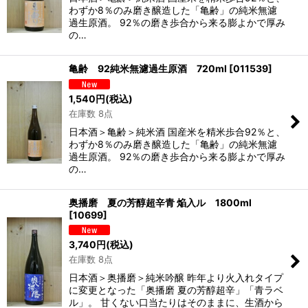
わずか8％のみ磨き醸造した「亀齢」の純米無濾
過生原酒。 92％の磨き歩合から来る膨よかで厚み
の…
亀齢 92純米無濾過生原酒 720ml
[
011539
]
1,540
円
(税込)
在庫数 8点
日本酒＞亀齢＞純米酒 国産米を精米歩合92％と、
わずか8％のみ磨き醸造した「亀齢」の純米無濾
過生原酒。 92％の磨き歩合から来る膨よかで厚み
の…
奥播磨 夏の芳醇超辛青 焔入ル 1800ml
[
10699
]
3,740
円
(税込)
在庫数 8点
日本酒＞奥播磨＞純米吟醸 昨年より火入れタイプ
に変更となった「奥播磨 夏の芳醇超辛」「青ラベ
ル」。 甘くない口当たりはそのままに、生酒から