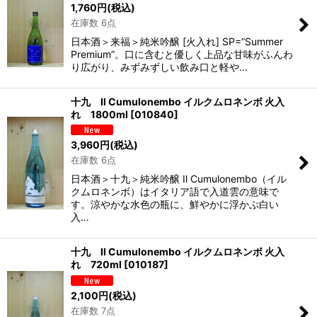
1,760
円
(税込)
在庫数 6点
日本酒＞来福＞純米吟醸 [火入れ] SP=”Summer
Premium”。口に含むと優しく上品な甘味がふんわ
り広がり、みずみずしい飲み口と軽や…
十九 Il Cumulonembo イルクムロネンボ 火入
れ 1800ml
[
010840
]
3,960
円
(税込)
在庫数 6点
日本酒＞十九＞純米吟醸 Il Cumulonembo（イル
クムロネンボ）はイタリア語で入道雲の意味で
す。涼やかな水色の瓶に、鮮やかに浮かぶ白い
入…
十九 Il Cumulonembo イルクムロネンボ 火入
れ 720ml
[
010187
]
2,100
円
(税込)
在庫数 7点