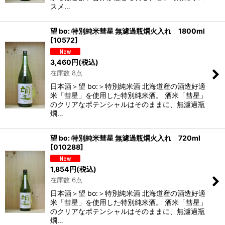
スメ…
望 bo: 特別純米彗星 無濾過瓶燗火入れ 1800ml
[
10572
]
3,460
円
(税込)
在庫数 8点
日本酒＞望 bo:＞特別純米酒 北海道産の酒造好適
米「彗星」を使用した特別純米酒。 酒米「彗星」
のクリアなポテンシャルはそのままに、無濾過瓶
燗…
望 bo: 特別純米彗星 無濾過瓶燗火入れ 720ml
[
010288
]
1,854
円
(税込)
在庫数 6点
日本酒＞望 bo:＞特別純米酒 北海道産の酒造好適
米「彗星」を使用した特別純米酒。 酒米「彗星」
のクリアなポテンシャルはそのままに、無濾過瓶
燗…