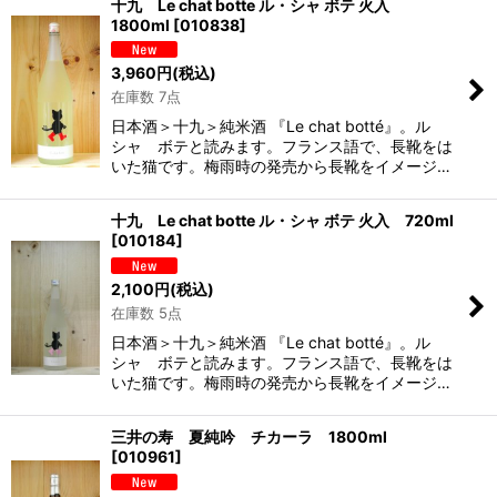
十九 Le chat botte ル・シャ ボテ 火入
1800ml
[
010838
]
3,960
円
(税込)
在庫数 7点
日本酒＞十九＞純米酒 『Le chat botté』。ル
シャ ボテと読みます。フランス語で、長靴をは
いた猫です。梅雨時の発売から長靴をイメージ…
十九 Le chat botte ル・シャ ボテ 火入 720ml
[
010184
]
2,100
円
(税込)
在庫数 5点
日本酒＞十九＞純米酒 『Le chat botté』。ル
シャ ボテと読みます。フランス語で、長靴をは
いた猫です。梅雨時の発売から長靴をイメージ…
三井の寿 夏純吟 チカーラ 1800ml
[
010961
]