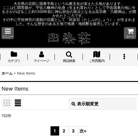
大分県の北部に国東半島という仏教文化が栄えた土地があります。
ここは仁聞菩薩が、宇佐八幡神の化身（生まれ変わり）として宇佐国東の地に今
をさかのぼること約1300年前に神仏習合の原点となる山岳宗教「六郷満山」が開
かれたところです。
その中に宇佐神宮の直轄の荘園として「田染荘（たしぶのしょう）」が生まれま
した。そんな歴史のある土地で地酒・地焼酎を販売しています。
メニュー
カート
カテゴリ
マイページ
商品検索
ご利用案内
ホーム
>
New Items
New Items
表示順変更
閉じる
152
件
表示数
:
1
2
3
次
»