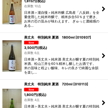
1,815
円
(税込)
在庫数 10点
日本酒＞瀧自慢＞純米吟醸 広島産「八反錦」を全
量使用した純米吟醸で、精米歩合50％まで磨き、
お米の芯の旨みが味わえます。 ぎゅっと濃縮感の
ある…
美丈夫 特別純米 夏酒 1800ml
[
010937
]
3,500
円
(税込)
在庫数 6点
日本酒＞美丈夫＞純米酒 美丈夫が醸す夏の特別純
米酒。松山三井を60％精米し醸したお酒です。
米の旨味と程よい酸味、キレの良さで綺麗な余韻
を楽し…
美丈夫 特別純米 夏酒 720ml
[
010113
]
1,800
円
(税込)
在庫数 4点
日本酒＞美丈夫＞純米酒 美丈夫が醸す夏の特別純