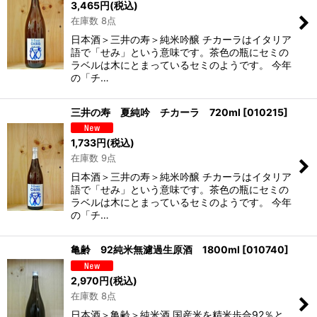
3,465
円
(税込)
在庫数 8点
日本酒＞三井の寿＞純米吟醸 チカーラはイタリア
語で「せみ」という意味です。茶色の瓶にセミの
ラベルは木にとまっているセミのようです。 今年
の「チ…
三井の寿 夏純吟 チカーラ 720ml
[
010215
]
1,733
円
(税込)
在庫数 9点
日本酒＞三井の寿＞純米吟醸 チカーラはイタリア
語で「せみ」という意味です。茶色の瓶にセミの
ラベルは木にとまっているセミのようです。 今年
の「チ…
亀齢 92純米無濾過生原酒 1800ml
[
010740
]
2,970
円
(税込)
在庫数 8点
日本酒＞亀齢＞純米酒 国産米を精米歩合92％と、