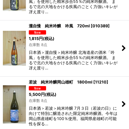
風」を使用した精米歩合55％の純米吟醸酒。 ま
るで北の大地をかける疾風のごとく力強いキレが
冴え渡り…
瀧自慢 純米吟醸 吟風 720ml
[
010389
]
1,815
円
(税込)
在庫数 8点
日本酒＞瀧自慢＞純米吟醸 北海道産の酒米「吟
風」を使用した精米歩合55％の純米吟醸酒。 ま
るで北の大地をかける疾風のごとく力強いキレが
冴え渡り…
若波 純米吟醸岡山雄町 1800ml
[
11210
]
5,500
円
(税込)
在庫数 8点
日本酒＞若波＞純米吟醸 7月３日（若波の日）に
向けて特別に醸造された限定純米吟醸酒。今年は
岡山県産雄町を100％使用。福岡県産雄町の可能
性を探る…