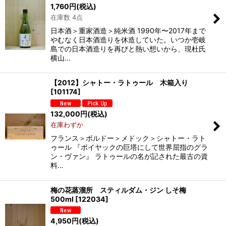
1,760
円
(税込)
在庫数 4点
日本酒＞重家酒造＞純米酒 1990年〜2017年まで
やむなく日本酒造りを休造していた。いつか壱岐
島での日本酒造りを再びと熱い想いから、現杜氏
横山…
【2012】シャトー・ラトゥール 木箱入り
[
101174
]
132,000
円
(税込)
在庫わずか
フランス＞ボルドー＞メドック＞シャトー・ラト
ゥール 『ポイヤックの巨塔にして世界屈指のグラ
ン・ヴァン』 ラトゥールの名が記された最古の資
料…
梅の花蒸溜所 スティルダム・ジン しそ梅
500ml
[
122034
]
4,950
円
(税込)