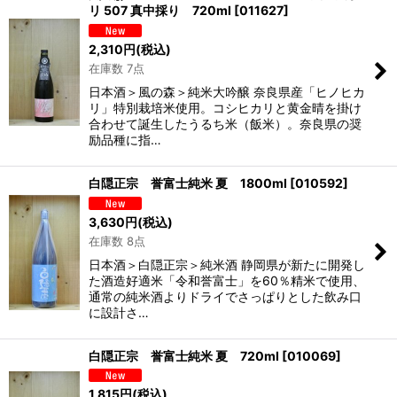
リ 507 真中採り 720ml
[
011627
]
2,310
円
(税込)
在庫数 7点
日本酒＞風の森＞純米大吟醸 奈良県産「ヒノヒカ
リ」特別栽培米使用。コシヒカリと黄金晴を掛け
合わせて誕生したうるち米（飯米）。奈良県の奨
励品種に指…
白隠正宗 誉富士純米 夏 1800ml
[
010592
]
3,630
円
(税込)
在庫数 8点
日本酒＞白隠正宗＞純米酒 静岡県が新たに開発し
た酒造好適米「令和誉富士」を60％精米で使用、
通常の純米酒よりドライでさっぱりとした飲み口
に設計さ…
白隠正宗 誉富士純米 夏 720ml
[
010069
]
1,815
円
(税込)