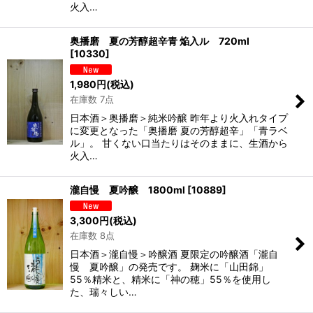
火入…
奥播磨 夏の芳醇超辛青 焔入ル 720ml
[
10330
]
1,980
円
(税込)
在庫数 7点
日本酒＞奥播磨＞純米吟醸 昨年より火入れタイプ
に変更となった「奥播磨 夏の芳醇超辛」「青ラベ
ル」。 甘くない口当たりはそのままに、生酒から
火入…
瀧自慢 夏吟醸 1800ml
[
10889
]
3,300
円
(税込)
在庫数 8点
日本酒＞瀧自慢＞吟醸酒 夏限定の吟醸酒「瀧自
慢 夏吟醸」の発売です。 麹米に「山田錦」
55％精米と、精米に「神の穂」55％を使用し
た、瑞々しい…