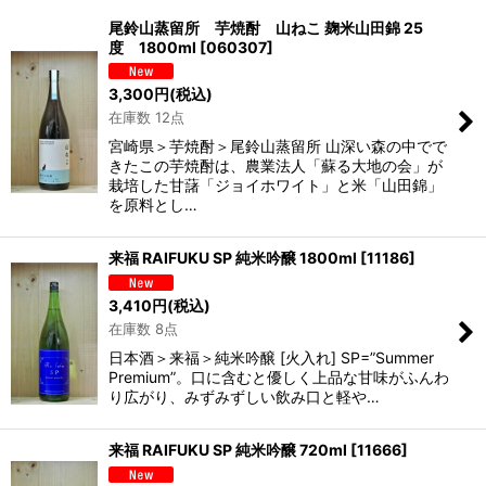
並び順
:
尾鈴山蒸留所 芋焼酎 山ねこ 麹米山田錦 25
度 1800ml
[
060307
]
絞り込む
3,300
円
(税込)
在庫数 12点
宮崎県＞芋焼酎＞尾鈴山蒸留所 山深い森の中でで
きたこの芋焼酎は、農業法人「蘇る大地の会」が
栽培した甘藷「ジョイホワイト」と米「山田錦」
を原料とし…
来福 RAIFUKU SP 純米吟醸 1800ml
[
11186
]
3,410
円
(税込)
在庫数 8点
日本酒＞来福＞純米吟醸 [火入れ] SP=”Summer
Premium”。口に含むと優しく上品な甘味がふんわ
り広がり、みずみずしい飲み口と軽や…
来福 RAIFUKU SP 純米吟醸 720ml
[
11666
]