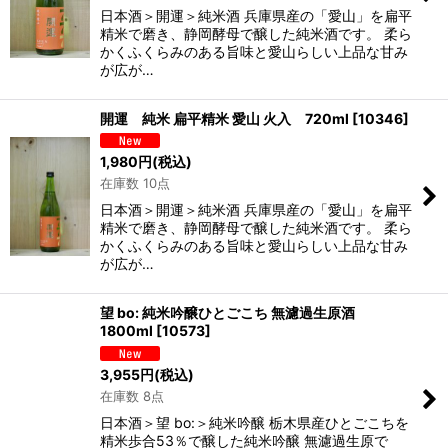
日本酒＞開運＞純米酒 兵庫県産の「愛山」を扁平
精米で磨き、静岡酵母で醸した純米酒です。 柔ら
かくふくらみのある旨味と愛山らしい上品な甘み
が広が…
開運 純米 扁平精米 愛山 火入 720ml
[
10346
]
1,980
円
(税込)
在庫数 10点
日本酒＞開運＞純米酒 兵庫県産の「愛山」を扁平
精米で磨き、静岡酵母で醸した純米酒です。 柔ら
かくふくらみのある旨味と愛山らしい上品な甘み
が広が…
望 bo: 純米吟醸ひとごこち 無濾過生原酒
1800ml
[
10573
]
3,955
円
(税込)
在庫数 8点
日本酒＞望 bo:＞純米吟醸 栃木県産ひとごこちを
精米歩合53％で醸した純米吟醸 無濾過生原で