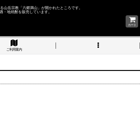
なる山岳宗教「六郷満山」が開かれたところです。
酒・地焼酎を販売しています。
カート
ご利用案内