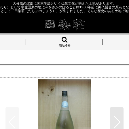
大分県の北部に国東半島という仏教文化が栄えた土地があります。
わり）として宇佐国東の地に今をさかのぼること約1300年前に神仏習合の原点と
園として「田染荘（たしぶのしょう）」が生まれました。そんな歴史のある土地で地
商品検索