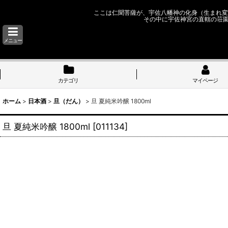
ここは仁聞菩薩が、宇佐八幡神の化身（生まれ変
その中に宇佐神宮の直轄の荘
メニュー
カテゴリ
マイページ
ホーム
>
日本酒
>
旦（だん）
>
旦 夏純米吟醸 1800ml
旦 夏純米吟醸 1800ml
[
011134
]