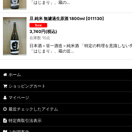
「はじまり」、蔵の…
旦 純米 無濾過生原酒 1800ml
[
011130
]
3,740
円
(税込)
在庫数 10点
日本酒＞笹一酒造＞純米酒 「特定の料理を意識しない
「はじまり」、蔵の近…
ホーム
ショッピングカート
マイページ
最近チェックしたアイテム
特定商取引法表示
ご利用案内