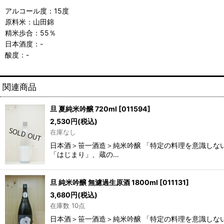
アルコール度：15度
原料米：山田錦
精米歩合：55％
日本酒度：-
酸度：-
関連商品
旦 夏純米吟醸 720ml
[
011594
]
2,530
円
(税込)
在庫なし
日本酒＞笹一酒造＞純米吟醸 「特定の料理を意識しな
「はじまり」、蔵の…
旦 純米吟醸 無濾過生原酒 1800ml
[
011131
]
3,680
円
(税込)
在庫数 10点
日本酒＞笹一酒造＞純米吟醸 「特定の料理を意識しな