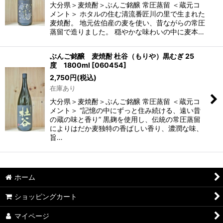
大分県＞麦焼酎＞ぶんご銘醸 常圧蒸留 ＜蔵元コ
メント＞ ホタルの住む清流番匠川の里で生まれた
麦焼酎。 地元佐伯産の麦を使い、昔ながらの常圧
蒸留で造りました。 穏やかな味わいの中に麦本…
ぶんご銘醸 麦焼酎 杜谷（もりや）黒むぎ 25
度 1800ml
[
060454
]
2,750
円
(税込)
在庫あり
大分県＞麦焼酎＞ぶんご銘醸 常圧蒸留 ＜蔵元コ
メント＞ “記憶の中にずっと住み続ける、遠い昔
の蔵の味と香り” 黒麹を使用し、伝統の常圧蒸留
によりはだか麦独特の香ばしい香り、濃潤な味、
旨…
ホーム
ショッピングカート
マイページ