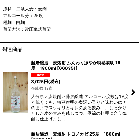
原料：二条大麦・麦麹
アルコール分：25度
種麹：白麹
蒸留方法：常圧単式蒸留
関連商品
藤居醸造 麦焼酎 ふんわり涼やか特蒸泰明 19
度 1800ml
[
060351
]
3,025
円
(税込)
在庫数 12点
大分県＞麦焼酎＞藤居醸造 アルコール度数は19度
と低くても、特蒸泰明の奥深い香りと味わいはそ
のままでスッキリとキレのある飲み口。しっかり
とした麦の甘みを残しつつ、季節の料理に合う焼
酎に仕上げまし…
藤居醸造 麦焼酎 トヨノカゼ 25度 1800ml