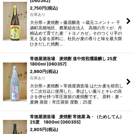
[
060342
]
2,750
円
(税込)
在庫あり
大分県＞麦焼酎＞藤居醸造 ＜蔵元コメント＞ 千
歳町高畑地区、農業組合法人 高畑の方々が、丹
精込めて育てた麦「トヨノカゼ」そのつくり手の
見える姿を原料に、杜氏が麦の香りと味を最大限
ひきだした焼酎…
常徳屋酒造場 麦焼酎 道中焙煎燻蒸醸し 25度
1800ml
[
060357
]
2,860
円
(税込)
在庫あり
大分県＞麦焼酎＞常徳屋酒造場 はだか麦を焙煎し
て二次仕込に使用した、香ばしい薫りとキレの良
さを併せ持つ常圧蒸留の麦焼酎です。 原料：麦・
麦麹 蒸留：常圧蒸留 度数：25度
常徳屋酒造場 麦焼酎 常徳屋 為・（ためしてん）
25度 1800ml
[
060355
]
2,805
円
(税込)