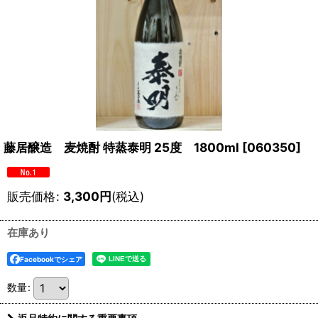
藤居醸造 麦焼酎 特蒸泰明 25度 1800ml
[
060350
]
販売価格
:
3,300
円
(税込)
在庫あり
Facebookでシェア
数量
: