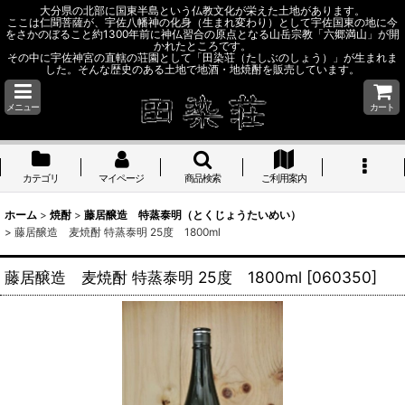
大分県の北部に国東半島という仏教文化が栄えた土地があります。
ここは仁聞菩薩が、宇佐八幡神の化身（生まれ変わり）として宇佐国東の地に今
をさかのぼること約1300年前に神仏習合の原点となる山岳宗教「六郷満山」が開
かれたところです。
その中に宇佐神宮の直轄の荘園として「田染荘（たしぶのしょう）」が生まれま
した。そんな歴史のある土地で地酒・地焼酎を販売しています。
メニュー
カート
カテゴリ
マイページ
商品検索
ご利用案内
ホーム
>
焼酎
>
藤居醸造 特蒸泰明（とくじょうたいめい）
>
藤居醸造 麦焼酎 特蒸泰明 25度 1800ml
藤居醸造 麦焼酎 特蒸泰明 25度 1800ml
[
060350
]