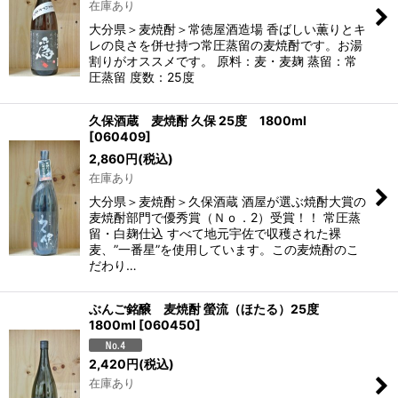
在庫あり
大分県＞麦焼酎＞常徳屋酒造場 香ばしい薫りとキ
レの良さを併せ持つ常圧蒸留の麦焼酎です。お湯
割りがオススメです。 原料：麦・麦麹 蒸留：常
圧蒸留 度数：25度
久保酒蔵 麦焼酎 久保 25度 1800ml
[
060409
]
2,860
円
(税込)
在庫あり
大分県＞麦焼酎＞久保酒蔵 酒屋が選ぶ焼酎大賞の
麦焼酎部門で優秀賞（Ｎｏ．2）受賞！！ 常圧蒸
留・白麹仕込 すべて地元宇佐で収穫された裸
麦、”一番星”を使用しています。この麦焼酎のこ
だわり…
ぶんご銘醸 麦焼酎 螢流（ほたる）25度
1800ml
[
060450
]
2,420
円
(税込)
在庫あり