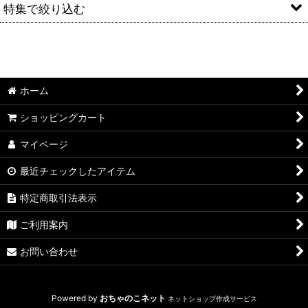
並び順
:
特集で絞り込む
絞り込む
麦焼酎
米焼酎
ホーム
芋焼酎
ショッピングカート
黒糖焼酎
マイページ
リキュール類
最近チェックしたアイテム
食品
特定商取引法表示
ロゼ
ご利用案内
お問い合わせ
麦・芋セット
普通酒
Powered by
おちゃのこネット
ネットショップ作成サービス