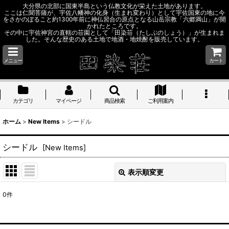
大分県の北部に国東半島という仏教文化が栄えた土地があります。
ここは仁聞菩薩が、宇佐八幡神の化身（生まれ変わり）として宇佐国東の地に今
をさかのぼること約1300年前に神仏習合の原点となる山岳宗教「六郷満山」が開
かれたところです。
その中に宇佐神宮の直轄の荘園として「田染荘（たしぶのしょう）」が生まれま
した。そんな歴史のある土地で地酒・地焼酎を販売しています。
メニュー
カート
カテゴリ
マイページ
商品検索
ご利用案内
ホーム
>
New Items
>
シードル
シードル
[
New Items
]
表示順変更
閉じる
0
件
表示数
: