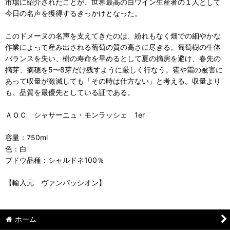
市場に紹介されたことが、世界最高の白ワイン生産者の１人として
今日の名声を獲得するきっかけとなった。
このドメーヌの名声を支えてきたのは、紛れもなく畑での細やかな
作業によって産み出される葡萄の質の高さに尽きる。葡萄樹の生体
バランスを失い、樹の寿命を早めるとして夏の摘房を避け、春先の
摘芽、摘穂を5〜8芽だけ残すように厳しく行なう。雹や霜の被害に
あって収量が激減しても「その時は仕方ない」と考える。収量より
も、品質を最優先としている証である。
ＡＯＣ シャサーニュ・モンラッシェ 1er
容量：750ml
色：白
ブドウ品種：シャルドネ100％
【輸入元 ヴァンパッシオン】
ホーム