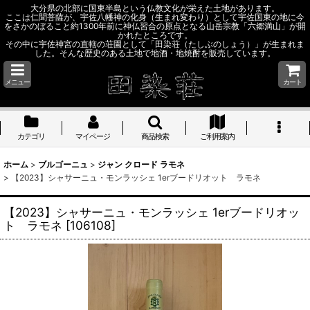
大分県の北部に国東半島という仏教文化が栄えた土地があります。
ここは仁聞菩薩が、宇佐八幡神の化身（生まれ変わり）として宇佐国東の地に今
をさかのぼること約1300年前に神仏習合の原点となる山岳宗教「六郷満山」が開
かれたところです。
その中に宇佐神宮の直轄の荘園として「田染荘（たしぶのしょう）」が生まれま
した。そんな歴史のある土地で地酒・地焼酎を販売しています。
メニュー
カート
カテゴリ
マイページ
商品検索
ご利用案内
ホーム
>
ブルゴーニュ
>
ジャン クロード ラモネ
>
【2023】シャサーニュ・モンラッシェ 1erブードリオット ラモネ
【2023】シャサーニュ・モンラッシェ 1erブードリオッ
ト ラモネ
[
106108
]