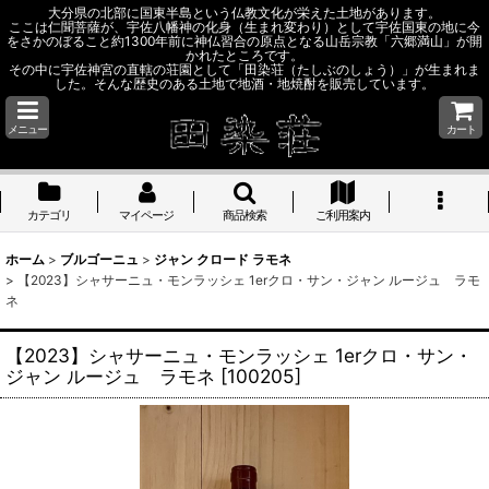
大分県の北部に国東半島という仏教文化が栄えた土地があります。
ここは仁聞菩薩が、宇佐八幡神の化身（生まれ変わり）として宇佐国東の地に今
をさかのぼること約1300年前に神仏習合の原点となる山岳宗教「六郷満山」が開
かれたところです。
その中に宇佐神宮の直轄の荘園として「田染荘（たしぶのしょう）」が生まれま
した。そんな歴史のある土地で地酒・地焼酎を販売しています。
メニュー
カート
カテゴリ
マイページ
商品検索
ご利用案内
ホーム
>
ブルゴーニュ
>
ジャン クロード ラモネ
>
【2023】シャサーニュ・モンラッシェ 1erクロ・サン・ジャン ルージュ ラモ
ネ
【2023】シャサーニュ・モンラッシェ 1erクロ・サン・
ジャン ルージュ ラモネ
[
100205
]