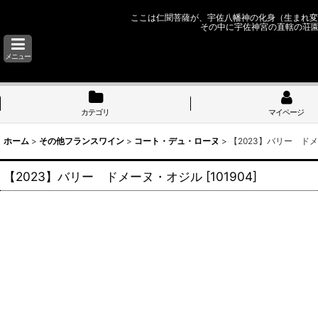
ここは仁聞菩薩が、宇佐八幡神の化身（生まれ変
その中に宇佐神宮の直轄の荘
メニュー
カテゴリ
マイページ
ホーム
>
その他フランスワイン
>
コート・デュ・ローヌ
>
【2023】バリー ド
【2023】バリー ドメーヌ・オジル
[
101904
]