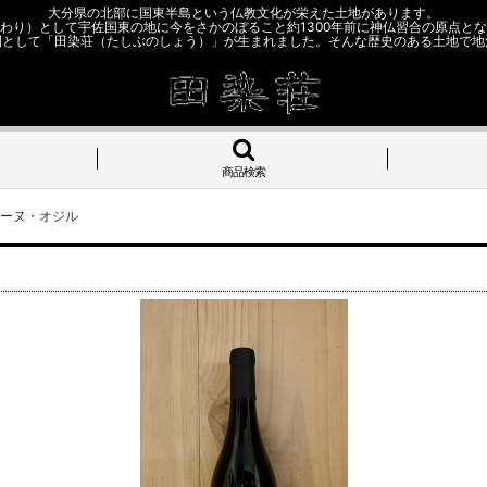
大分県の北部に国東半島という仏教文化が栄えた土地があります。
わり）として宇佐国東の地に今をさかのぼること約1300年前に神仏習合の原点と
園として「田染荘（たしぶのしょう）」が生まれました。そんな歴史のある土地で地
商品検索
メーヌ・オジル