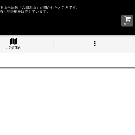
なる山岳宗教「六郷満山」が開かれたところです。
酒・地焼酎を販売しています。
カート
ご利用案内