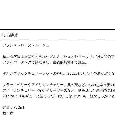
商品詳細
フランス＞ローヌ＞ルージュ
粘土石灰質土壌に植えられたグルナッシュとシラーより。14日間の
ファイバータンクで熟成させ、亜硫酸無添加で瓶詰。
澄んだブラックチェリーレッドの外観。2022vtより少々色調が濃く
ブラックベリーやアメリカンチェリー、桑の実など小粒の黒系果実の
アメリカンチェリーパイやベリーソースなど、熱を通した果実の味わ
2022vtよりもギュッと詰まった味わいになりつつも、酸がしっか
容量：750ml
色：赤