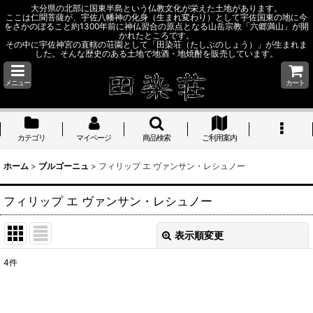
大分県の北部に国東半島という仏教文化が栄えた土地があります。
ここは仁聞菩薩が、宇佐八幡神の化身（生まれ変わり）として宇佐国東の地に今
をさかのぼること約1300年前に神仏習合の原点となる山岳宗教「六郷満山」が開
かれたところです。
その中に宇佐神宮の直轄の荘園として「田染荘（たしぶのしょう）」が生まれま
した。そんな歴史のある土地で地酒・地焼酎を販売しています。
メニュー
カート
カテゴリ
マイページ
商品検索
ご利用案内
ホーム
>
ブルゴーニュ
>
フィリップ エ ヴァンサン・レシュノー
フィリップ エ ヴァンサン・レシュノー
表示順変更
閉じる
4
件
表示数
: