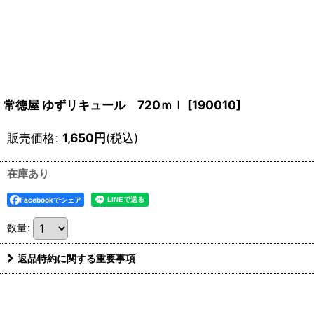
常徳屋 ゆずリキュール 720ｍｌ
[
190010
]
販売価格
:
1,650
円
(税込)
在庫あり
Facebookでシェア
数量
:
返品特約に関する重要事項