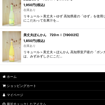
1,950
円
(税込)
在庫あり
リキュール＞美丈夫＞ゆず 高知県産の「ゆず」を使用
にこだわって生果汁を…
美丈夫ぽんかん 720ｍｌ
[
190025
]
1,850
円
(税込)
在庫あり
リキュール＞美丈夫＞ぽんかん 高知県室戸産の「ポン
は、みずみずしさにこだ…
ホーム
ショッピングカート
マイページ
最近チェックしたアイテム