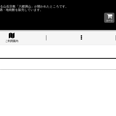
なる山岳宗教「六郷満山」が開かれたところです。
酒・地焼酎を販売しています。
カート
ご利用案内