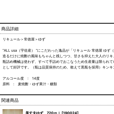
商品詳細
リキュール＞常徳屋＞ゆず
”ALL usa（宇佐産） “にこだわった逸品が「リキュール 常徳屋 
造るだけに焼酎の風味もちゃんと残しつつ、甘さを抑えた大人のリキ
瓶詰め機械は使わず、すべて手詰めでおこなうため生産量は限られて
として好評です。（瓶は品質保持のため、敢えて黒瓶を採用）キンキ
アルコール度 : 14度
原料 : 麦焼酎・ゆず果汁・糖類
関連商品
美丈夫ゆず 720ｍｌ
[
190024
]