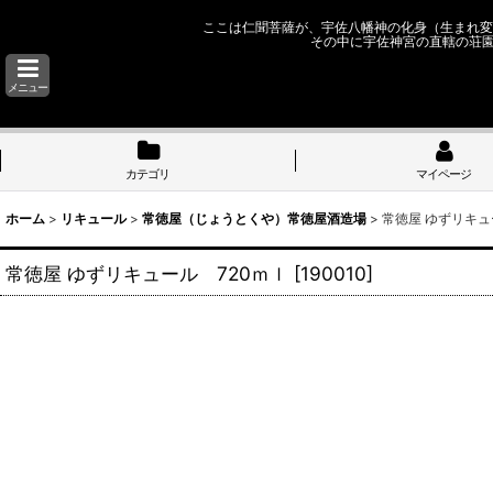
ここは仁聞菩薩が、宇佐八幡神の化身（生まれ変
その中に宇佐神宮の直轄の荘
メニュー
カテゴリ
マイページ
ホーム
>
リキュール
>
常徳屋（じょうとくや）常徳屋酒造場
>
常徳屋 ゆずリキュ
常徳屋 ゆずリキュール 720ｍｌ
[
190010
]