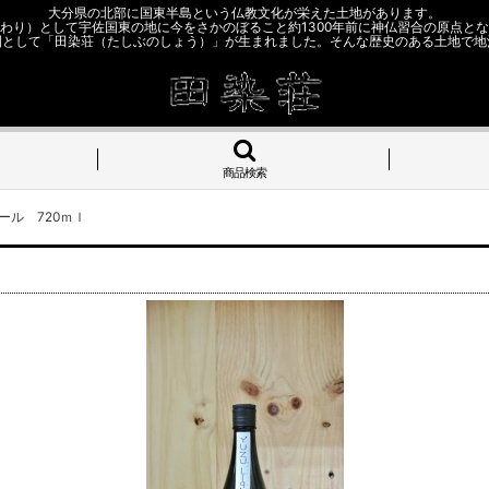
大分県の北部に国東半島という仏教文化が栄えた土地があります。
わり）として宇佐国東の地に今をさかのぼること約1300年前に神仏習合の原点と
園として「田染荘（たしぶのしょう）」が生まれました。そんな歴史のある土地で地
商品検索
ール 720ｍｌ