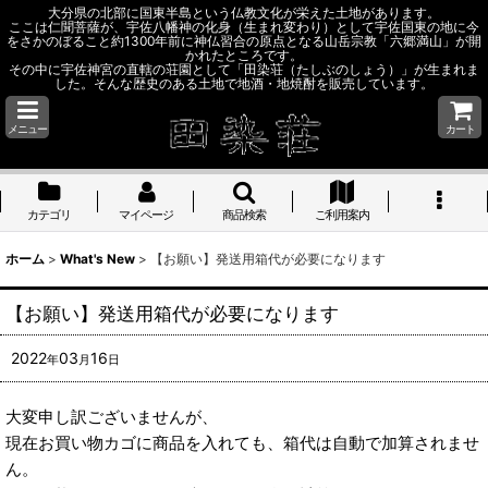
大分県の北部に国東半島という仏教文化が栄えた土地があります。
ここは仁聞菩薩が、宇佐八幡神の化身（生まれ変わり）として宇佐国東の地に今
をさかのぼること約1300年前に神仏習合の原点となる山岳宗教「六郷満山」が開
かれたところです。
その中に宇佐神宮の直轄の荘園として「田染荘（たしぶのしょう）」が生まれま
した。そんな歴史のある土地で地酒・地焼酎を販売しています。
メニュー
カート
カテゴリ
マイページ
商品検索
ご利用案内
ホーム
>
What's New
>
【お願い】発送用箱代が必要になります
【お願い】発送用箱代が必要になります
2022
03
16
年
月
日
大変申し訳ございませんが、
現在お買い物カゴに商品を入れても、箱代は自動で加算されませ
ん。