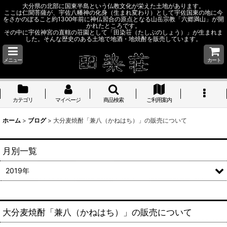
大分県の北部に国東半島という仏教文化が栄えた土地があります。
ここは仁聞菩薩が、宇佐八幡神の化身（生まれ変わり）として宇佐国東の地に今
をさかのぼること約1300年前に神仏習合の原点となる山岳宗教「六郷満山」が開
かれたところです。
その中に宇佐神宮の直轄の荘園として「田染荘（たしぶのしょう）」が生まれま
した。そんな歴史のある土地で地酒・地焼酎を販売しています。
メニュー
カート
カテゴリ
マイページ
商品検索
ご利用案内
ホーム
>
ブログ
>
大分麦焼酎「兼八（かねはち）」の販売について
月別一覧
2019年
大分麦焼酎「兼八（かねはち）」の販売について